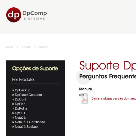
Home
>
DpFolha
>
Suporte
» DpBackup
» DpCloud Contador
Baixe a última versão do man
» DpCont
» DpFisc
» DpFolha
» DpSST
» NotaJá
» NotaJá + Certificado
» NotaJá Backup