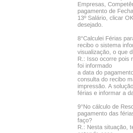
Empresas, Competênc
pagamento de Fecham
13º Salário, clicar O
desejado.
8°Calculei Férias p
recibo o sistema in
visualização, o que 
R.: Isso ocorre poi
foi informado
a data do pagamento,
consulta do recibo 
impressão. A soluçã
férias e informar a da
9°No cálculo de Resc
pagamento das féria
faço?
R.: Nesta situação, 