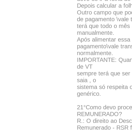
Depois calcular a fo
Outro campo que pode
de pagamento \vale t
terá que todo o mês 
manualmente.
Após alimentar essa
pagamento\vale transp
normalmente.
IMPORTANTE: Quando 
de VT
sempre terá que ser 
saia , o
sistema só respeita 
genérico.
21°Como devo proc
REMUNERADO?
R.: O direito ao D
Remunerado - RSR foi