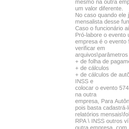
mesmo na outra empr
um valor diferente.
No caso quando ele j
mensalista desse fun
Caso o funcionário a
Pró-labore o evento u
empresa é o evento
verificar em
arquivos\parâmetros 
+ de folha de pagam
+ de cálculos
+ de cálculos de au
INSS e
colocar o evento 574 
na outra
empresa, Para Autôn
pois basta cadastrá-
relatórios mensais\f
RPA \ INSS outros ví
outra empresa ,com a