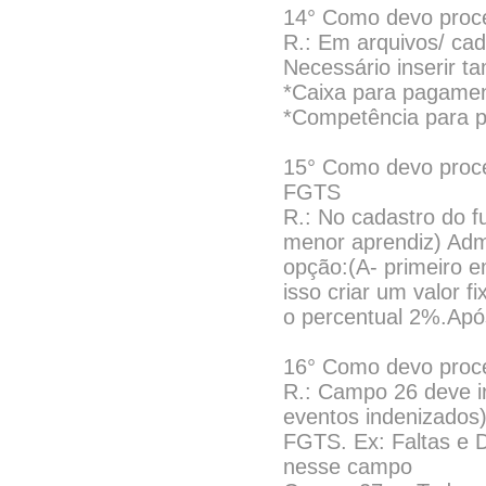
14° Como devo proc
R.: Em arquivos/ 
Necessário inserir 
*Caixa para pagament
*Competência para p
15° Como devo proce
FGTS
R.: No cadastro do f
menor aprendiz) Ad
opção:(A- primeiro 
isso criar um valor 
o percentual 2%.Após
16° Como devo proc
R.: Campo 26 deve ir
eventos indenizados
FGTS. Ex: Faltas e 
nesse campo