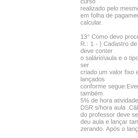
curso
realizado pelo mesmo
em folha de pagame
calcular.
13° Como devo proce
R.: 1 - ) Cadastro d
deve conter
o salário\aula e o t
ser
criado um valor fixo
lançados
conforme segue:Even
também
5% de hora atividade
DSR s/hora aula .Cál
do professor deve se
deu aula e lançar ta
zerando. Após o lanç