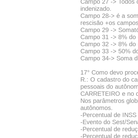
Campo 27 -> Todos os
indenizado.
Campo 28-> é a soma
rescisão +os campos
Campo 29 -> Somató
Campo 31 -> 8% do
Campo 32 -> 8% do
Campo 33 -> 50% d
Campo 34-> Soma d
17° Como devo proce
R.: O cadastro do ca
pessoais do autôn
CARRETEIRO e no ca
Nos parâmetros globa
autônomos.
-Percentual de INS
-Evento do Sest/Sen
-Percentual de redu
-Percentual de redu