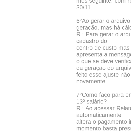
mês seguinte, com r
30/11.
6°Ao gerar o arquivo
geração, mas há cál
R.: Para gerar o arqu
cadastro do
centro de custo mas
apresenta a mensage
o que se deve verifi
da geração do arqui
feito esse ajuste não
novamente.
7°Como faço para em
13º salário?
R.: Ao acessar Rela
automaticamente
altera o pagamento i
momento basta pressi