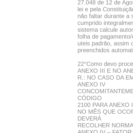
27.048 de 12 de Agos
lei e pela Constitui
não faltar durante a
cumprido integralmen
sistema calcule aut
folha de pagamento/c
uteis padrão, assim
preenchidos automati
22°Como devo proc
ANEXO III E NO A
R.: NO CASO DA E
ANEXO IV
CONCOMITANTEMEN
CÓDIGO
2100 PARA ANEXO 
NO MÊS QUE OCOR
DEVERÁ
RECOLHER NORMAL
ANEXO IV – FATO