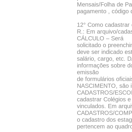
Mensais/Folha de Pa
pagamento , código 
12° Como cadastrar es
R.: Em arquivo/cad
CÁLCULO – Será
solicitado o preenc
deve ser indicado es
salário, cargo, etc
informações sobre do
emissão
de formulários ofi
NASCIMENTO, são im
CADASTROS/ESCOLAS
cadastrar Colégios e
vinculados. Em arqu
CADASTROS/COMPLE
o cadastro dos estag
pertencem ao quadro