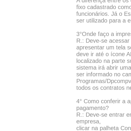
A diferença entre os 
fixo cadastrado com
funcionários. Já o E
ser utilizado para a
3°Onde faço a impre
R.: Deve-se acessar a
apresentar um tela 
deve ir até o ícone 
localizado na parte 
sistema irá abrir um
ser informado no ca
Programas/Dpcompv/W
todos os contratos n
4° Como conferir a a
pagamento?
R.: Deve-se entrar 
empresa,
clicar na palheta Co