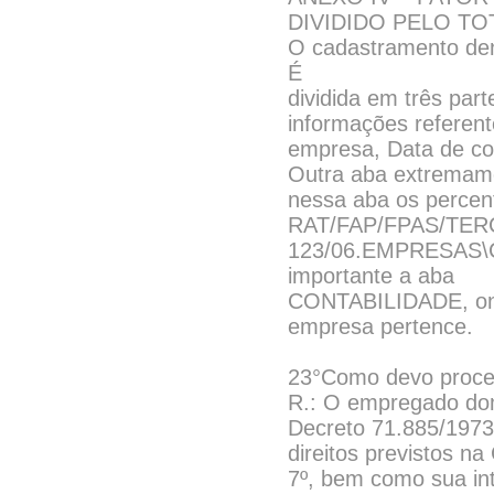
DIVIDIDO PELO T
O cadastramento d
É
dividida em três pa
informações referent
empresa, Data de 
Outra aba extremam
nessa aba os percent
RAT/FAP/FPAS/TERCE
123/06.EMPRESAS\C
importante a aba
CONTABILIDADE, onde
empresa pertence.
23°Como devo proced
R.: O empregado dom
Decreto 71.885/1973
direitos previstos na
7º, bem como sua int