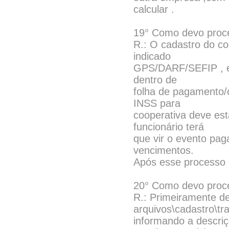
calcular .
19° Como devo proce
R.: O cadastro do co
indicado
GPS/DARF/SEFIP , e
dentro de
folha de pagamento/
INSS para
cooperativa deve es
funcionário terá
que vir o evento pa
vencimentos.
Após esse processo é
20° Como devo proce
R.: Primeiramente de
arquivos\cadastro\tr
informando a descriç