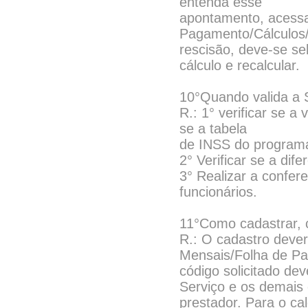
entenda esse
apontamento, acessa
Pagamento/Cálculos/
rescisão, deve-se se
cálculo e recalcular.
10°Quando valida a Se
R.: 1° verificar se a
se a tabela
de INSS do programa 
2° Verificar se a dif
3° Realizar a confere
funcionários.
11°Como cadastrar, 
R.: O cadastro dever
Mensais/Folha de P
código solicitado d
Serviço e os demais
prestador. Para o ca