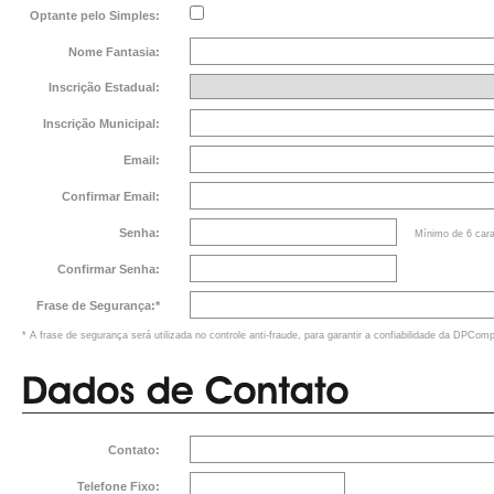
Optante pelo Simples:
Nome Fantasia:
Inscrição Estadual:
Inscrição Municipal:
Email:
Confirmar Email:
Senha:
Mínimo de 6 cara
Confirmar Senha:
Frase de Segurança:*
* A frase de segurança será utilizada no controle anti-fraude, para garantir a confiabilidade da DPComp
Contato:
Telefone Fixo: