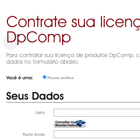
Pessoa Jurídica
Você
é
uma:
CNPJ:
Razão Social: